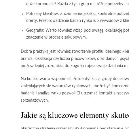
duże korporacje? Każda z tych grup ma różne potrzeby i 
Potrzeby klientów:
Zrozumienie, jakie są konkretne potrz
oferty. Przeprowadzenie badań rynku lub wywiadów z klie
Geografia:
Warto również wziąć pod uwagę lokalizację pot
znaczenie w procesie zakupowym.
Dobra praktyką jest również stworzenie
profilu idealnego klie
branża, lokalizacja czy liczba pracowników, oraz danych psyc
możesz lepiej zrozumieć, do kogo kierujesz swoje działania 
Na koniec warto wspomnieć, że identyfikacja grupy docelowe
zmieniających się warunków rynkowych, może być konieczne do
badanie i analiza rynku pozwoli Ci utrzymać kontakt z rzecz
sprzedażowych.
Jakie są kluczowe elementy skute
Skuteczna strategia sprzedaży B2B powinna być starannie pr