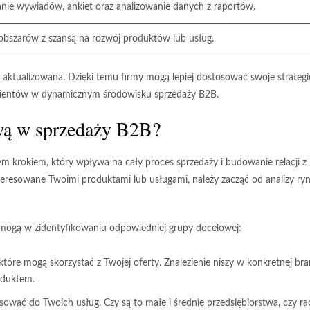
nie wywiadów, ankiet oraz analizowanie danych z raportów.
bszarów z szansą na rozwój produktów lub usług.
 aktualizowana. Dzięki temu firmy mogą lepiej dostosować swoje strategi
 klientów w dynamicznym środowisku sprzedaży B2B.
ową w sprzedaży B2B?
m krokiem, który wpływa na cały proces sprzedaży i budowanie relacji z
interesowane Twoimi produktami lub usługami, należy zacząć od analizy ry
omogą w zidentyfikowaniu odpowiedniej grupy docelowej:
 które mogą skorzystać z Twojej oferty. Znalezienie niszy w konkretnej br
oduktem.
asować do Twoich usług. Czy są to małe i średnie przedsiębiorstwa, czy ra