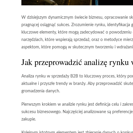
W dzisiejszym dynamicznym świecie biznesu, opracowanie skut
pragnącej osiągnąć sukces. Zrozumienie rynku, identyfikacja 
kluczowe elementy, które mogą zadecydować o powodzeniu 
narzędziach, które wspierają sprzedaż, oraz o metodyce mierz
aspektom, które pomogą w skutecznym tworzeniu i wdrażaniu
Jak przeprowadzić analizę rynku
Analiza rynku w sprzedaży B2B to kluczowy proces, który p
aktualne i przyszłe trendy w branży. Aby przeprowadzić skute
gromadzenia danych.
Pierwszym krokiem w analizie rynku jest definicja celu i zakre
sukcesu biznesowego. Najczęściej analizowane są preferencj
zakupie.
Kolejnym istotnym elementem jest
zbieranie danych o konkur