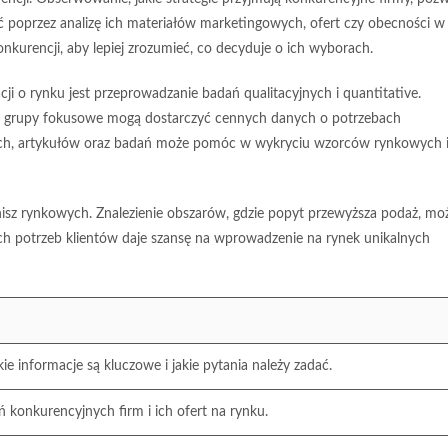
ić poprzez analizę ich materiałów marketingowych, ofert czy obecności w
onkurencji, aby lepiej zrozumieć, co decyduje o ich wyborach.
ji o rynku jest
przeprowadzanie badań qualitacyjnych i quantitative
.
raz grupy fokusowe mogą dostarczyć cennych danych o potrzebach
ych, artykułów oraz badań może pomóc w wykryciu wzorców rynkowych 
nisz rynkowych. Znalezienie obszarów, gdzie popyt przewyższa podaż, mo
ch potrzeb klientów daje szansę na wprowadzenie na rynek unikalnych
kie informacje są kluczowe i jakie pytania należy zadać.
ań konkurencyjnych firm i ich ofert na rynku.