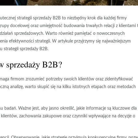
ecznej strategii sprzedaży B2B to niezbędny krok dla każdej firmy
grupy docelowej oraz umiejętność budowania trwałych relacji z klientami 
działań sprzedażowych. Warto również pamiętać o nowoczesnych
enia efektywności strategii. W artykule przyjrzymy się najważniejszym
 strategii sprzedaży B2B.
 w sprzedaży B2B?
omaga firmom zrozumieć potrzeby swoich klientów oraz zidentyfikować
czną analizę, warto skupić się na kilku istotnych etapach oraz metodach
su badań. Ważne jest, aby jasno określić, jakie informacje są kluczowe dla
e klientów, zachowania zakupowe oraz czynniki wpływające na decyzje o
encji
. Obserwowanie, jakie strategie przyjmują konkurencyjne firmy, poz