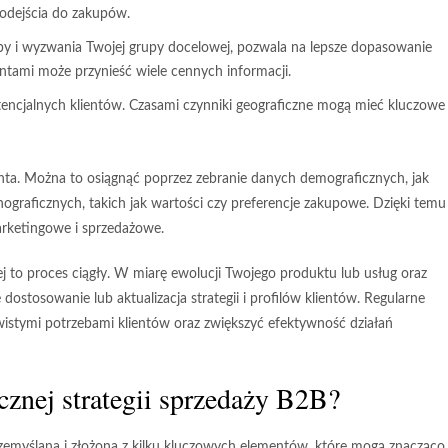
podejścia do zakupów.
eby i wyzwania Twojej grupy docelowej, pozwala na lepsze dopasowanie
ntami może przynieść wiele cennych informacji.
encjalnych klientów. Czasami czynniki geograficzne mogą mieć kluczowe
nta
. Można to osiągnąć poprzez zebranie danych demograficznych, jak
hograficznych, takich jak wartości czy preferencje zakupowe. Dzięki temu
marketingowe i sprzedażowe.
j to proces ciągły. W miarę ewolucji Twojego produktu lub usług oraz
stosowanie lub aktualizacja strategii i profilów klientów. Regularne
ywistymi potrzebami klientów oraz zwiększyć efektywność działań
cznej strategii sprzedaży B2B?
zemyślana i złożona z kilku kluczowych elementów, które mogą znacząco