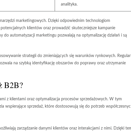
analityka.
narzędzi marketingowych
. Dzięki odpowiednim technologiom
 potencjalnych klientów oraz prowadzić skuteczniejsze kampanie
y do automatyzacji marketingu pozwalają na optymalizację działań i są
osowywanie strategii do zmieniających się warunków rynkowych. Regula
pozwala na szybką identyfikację obszarów do poprawy oraz utrzymanie
aż B2B?
jami z klientami oraz optymalizacja procesów sprzedażowych. W tym
zia wspierające sprzedaż
, które dostosowują się do potrzeb współczesny
iwiają zarządzanie danymi klientów oraz interakcjami z nimi. Dzięki t