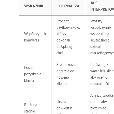
JAK
WSKAŹNIK
CO OZNACZA
INTERPRETO
Procent
Wyższy
użytkowników,
współczynnik
Współczynnik
którzy
wskazuje na
konwersji
dokonali
skuteczność
pożądanej
działań
akcji
marketingowy
Średni koszt
Porównuj z
Koszt
dotarcia do
wartością klien
pozyskania
nowego
aby ocenić
klienta
klienta
opłacalność
Analizuj źródła
Liczba
ruchu, aby
Ruch na
odwiedzin
zrozumieć
stronie