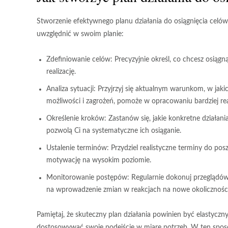
Stworzenie efektywnego planu działania do osiągnięcia celów
uwzględnić w swoim planie:
Zdefiniowanie celów:
Precyzyjnie określ, co chcesz osiągną
realizację.
Analiza sytuacji:
Przyjrzyj się aktualnym warunkom, w jakic
możliwości i zagrożeń, pomoże w opracowaniu bardziej rea
Określenie kroków:
Zastanów się, jakie konkretne działania
pozwolą Ci na systematyczne ich osiąganie.
Ustalenie terminów:
Przydziel realistyczne terminy do po
motywację na wysokim poziomie.
Monitorowanie postępów:
Regularnie dokonuj przeglądów
na wprowadzenie zmian w reakcjach na nowe okoliczności
Pamiętaj, że skuteczny plan działania powinien być
elastyczn
dostosowywać swoje podejście w miarę potrzeb. W ten spos