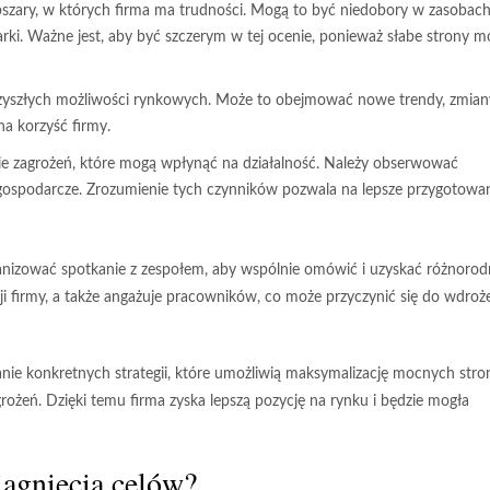
szary, w których firma ma trudności. Mogą to być niedobory w zasobach
ki. Ważne jest, aby być szczerym w tej ocenie, ponieważ słabe strony m
rzyszłych możliwości rynkowych. Może to obejmować nowe trendy, zmia
a korzyść firmy.
e zagrożeń, które mogą wpłynąć na działalność. Należy obserwować
 gospodarcze. Zrozumienie tych czynników pozwala na lepsze przygotowa
nizować spotkanie z zespołem, aby wspólnie omówić i uzyskać różnorod
acji firmy, a także angażuje pracowników, co może przyczynić się do wdroż
 konkretnych strategii, które umożliwią maksymalizację mocnych stron
grożeń. Dzięki temu firma zyska lepszą pozycję na rynku i będzie mogła
iągnięcia celów?