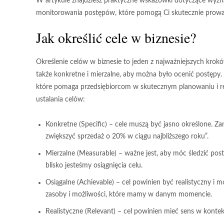
W artykule znajdziesz praktyczne wskazówki dotyczące wyzna
monitorowania postępów, które pomogą Ci skutecznie prowad
Jak określić cele w biznesie?
Określenie celów w biznesie to jeden z najważniejszych krokó
także
konkretne
i
mierzalne
, aby można było ocenić postępy
które pomaga przedsiębiorcom w skutecznym planowaniu i real
ustalania celów:
Konkretne
(Specific) – cele muszą być jasno określone. Za
zwiększyć sprzedaż o 20% w ciągu najbliższego roku”.
Mierzalne
(Measurable) – ważne jest, aby móc śledzić pos
blisko jesteśmy osiągnięcia celu.
Osiągalne
(Achievable) – cel powinien być realistyczny i m
zasoby i możliwości, które mamy w danym momencie.
Realistyczne
(Relevant) – cel powinien mieć sens w kontekśc