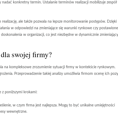
adać konkretny termin. Ustalanie terminów realizacji mobilizuje zespół 
 realizację, ale także pozwala na
lepsze monitorowanie postępów
. Dzięki
iałania w odpowiedzi na zmieniające się warunki rynkowe czy postawione
o doskonalenia w organizacji, co jest niezbędne w dynamicznie zmieniają
dla swojej firmy?
ala na kompleksowe zrozumienie sytuacji firmy w kontekście rynkowym.
grożenia
. Przeprowadzenie takiej analizy umożliwia firmom ocenę ich pozy
 z poniższymi krokami:
ślenie, w czym firma jest najlepsza. Mogą to być unikalne umiejętności
ocesy wewnętrzne.