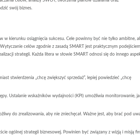
czania celów, analizy SWOT, tworzenia planów działania oraz
zić swój biznes.
w w kierunku osiągnięcia sukcesu. Cele powinny być nie tylko ambitne, a
. Wytyczanie celów zgodnie z zasadą SMART jest praktycznym podejściem
izacji strategii. Każda litera w słowie SMART odnosi się do innego aspe
miast stwierdzenia „chcę zwiększyć sprzedaż”, lepiej powiedzieć „chcę
tępy. Ustalanie wskaźników wydajności (KPI) umożliwia monitorowanie, ja
ożliwy do zrealizowania, aby nie zniechęcał. Ważne jest, aby brać pod uw
ie ogólnej strategii biznesowej. Powinien być związany z wizją i misją fi