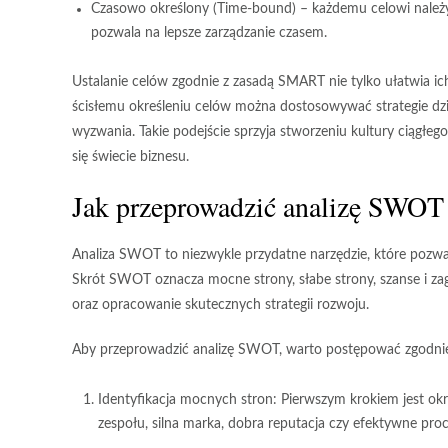
Czasowo określony
(Time-bound) – każdemu celowi należy n
pozwala na lepsze zarządzanie czasem.
Ustalanie celów zgodnie z zasadą SMART nie tylko ułatwia ich
ścisłemu określeniu celów można dostosowywać strategie dz
wyzwania. Takie podejście sprzyja stworzeniu kultury ciągłeg
się świecie biznesu.
Jak przeprowadzić analizę SWOT 
Analiza SWOT to niezwykle przydatne narzędzie, które pozw
Skrót SWOT oznacza
mocne strony
,
słabe strony
,
szanse
i
za
oraz opracowanie skutecznych strategii rozwoju.
Aby przeprowadzić analizę SWOT, warto postępować zgodnie
Identyfikacja mocnych stron:
Pierwszym krokiem jest okre
zespołu, silna marka, dobra reputacja czy efektywne pr