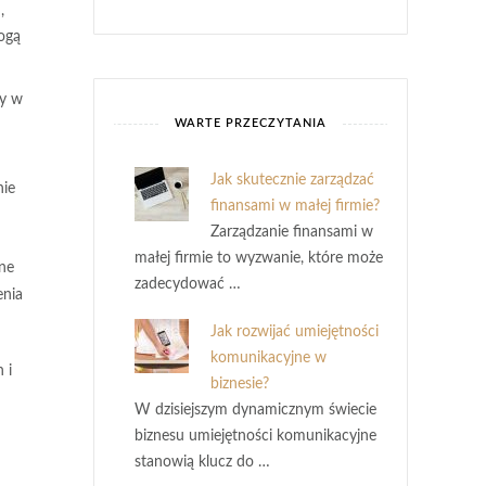
,
ogą
ny w
WARTE PRZECZYTANIA
Jak skutecznie zarządzać
nie
finansami w małej firmie?
Zarządzanie finansami w
małej firmie to wyzwanie, które może
ne
zadecydować …
enia
Jak rozwijać umiejętności
komunikacyjne w
 i
biznesie?
W dzisiejszym dynamicznym świecie
biznesu umiejętności komunikacyjne
stanowią klucz do …