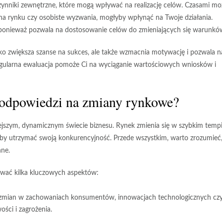
zynniki zewnętrzne, które mogą wpływać na realizację celów. Czasami mo
y na rynku czy osobiste wyzwania, mogłyby wpłynąć na Twoje działania.
 ponieważ pozwala na dostosowanie celów do zmieniających się warunkó
ko zwiększa szanse na sukces, ale także wzmacnia motywację i pozwala n
regularna ewaluacja pomoże Ci na wyciąganie wartościowych wniosków i
w odpowiedzi na zmiany rynkowe?
iejszym, dynamicznym świecie biznesu. Rynek zmienia się w szybkim tempi
by utrzymać swoją konkurencyjność. Przede wszystkim, warto zrozumieć,
nne.
zować kilka kluczowych aspektów:
 zmian w zachowaniach konsumentów, innowacjach technologicznych cz
ści i zagrożenia.