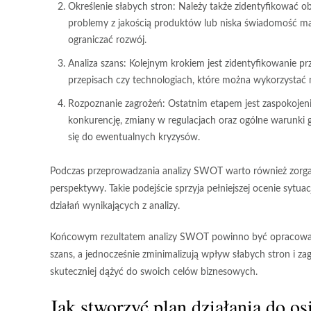
Określenie słabych stron:
Należy także zidentyfikować ob
problemy z jakością produktów lub niska świadomość mar
ograniczać rozwój.
Analiza szans:
Kolejnym krokiem jest zidentyfikowanie p
przepisach czy technologiach, które można wykorzystać n
Rozpoznanie zagrożeń:
Ostatnim etapem jest zaspokojeni
konkurencję, zmiany w regulacjach oraz ogólne warunki
się do ewentualnych kryzysów.
Podczas przeprowadzania analizy SWOT warto również zorga
perspektywy. Takie podejście sprzyja pełniejszej ocenie sytu
działań wynikających z analizy.
Końcowym rezultatem analizy SWOT powinno być opracowanie
szans, a jednocześnie zminimalizują wpływ słabych stron i za
skuteczniej dążyć do swoich celów biznesowych.
Jak stworzyć plan działania do os