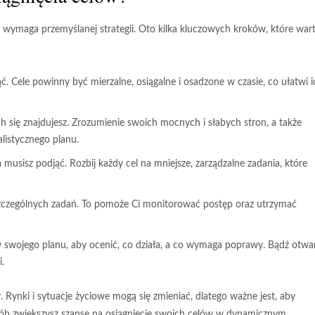
 wymaga przemyślanej strategii. Oto kilka kluczowych kroków, które war
ć. Cele powinny być mierzalne, osiągalne i osadzone w czasie, co ułatwi i
h się znajdujesz. Zrozumienie swoich mocnych i słabych stron, a także
listycznego planu.
 musisz podjąć. Rozbij każdy cel na mniejsze, zarządzalne zadania, które
szczególnych zadań. To pomoże Ci monitorować postęp oraz utrzymać
 swojego planu, aby ocenić, co działa, a co wymaga poprawy. Bądź otwa
.
y
. Rynki i sytuacje życiowe mogą się zmieniać, dlatego ważne jest, aby
ób zwiększysz szanse na osiągnięcie swoich celów w dynamicznym