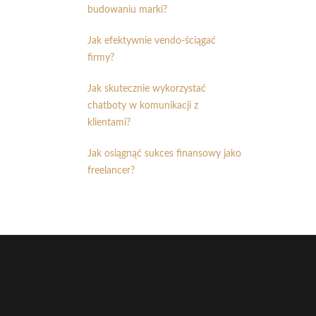
budowaniu marki?
Jak efektywnie vendo-ściągać
firmy?
Jak skutecznie wykorzystać
chatboty w komunikacji z
klientami?
Jak osiągnąć sukces finansowy jako
freelancer?