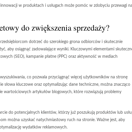
ie innowacji w produktach i usługach może pomóc w zdobyciu przewagi n
netowy do zwiększenia sprzedaży?
przedsiębiorcom dotrzeć do szerokiego grona odbiorców i skutecznie
drożyć, aby osiągnąć zadowalające wyniki. Kluczowymi elementami skutecz
netowych (SEO), kampanie płatne (PPC) oraz aktywność w mediach
yszukiwania, co pozwala przyciągnąć więcej użytkowników na stronę
dnie słowa kluczowe oraz optymalizując dane techniczne, można znacząco
nie wartościowych artykułów blogowych, które rozwiązują problemy
rcie do potencjalnych klientów, którzy już poszukują produktów lub usłu
lamom można uzyskać
natychmiastowy ruch
na stronie. Ważne jest, aby
 optymalizację wydatków reklamowych.