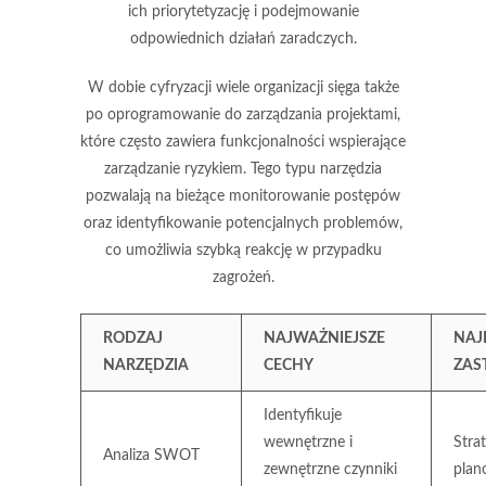
ich priorytetyzację i podejmowanie
odpowiednich działań zaradczych.
W dobie cyfryzacji wiele organizacji sięga także
po
oprogramowanie do zarządzania projektami
,
które często zawiera funkcjonalności wspierające
zarządzanie ryzykiem. Tego typu narzędzia
pozwalają na bieżące monitorowanie postępów
oraz identyfikowanie potencjalnych problemów,
co umożliwia szybką reakcję w przypadku
zagrożeń.
RODZAJ
NAJWAŻNIEJSZE
NAJ
NARZĘDZIA
CECHY
ZAS
Identyfikuje
wewnętrzne i
Stra
Analiza SWOT
zewnętrzne czynniki
plan