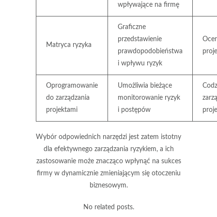
wpływające na firmę
Graficzne
przedstawienie
Ocen
Matryca ryzyka
prawdopodobieństwa
proj
i wpływu ryzyk
Oprogramowanie
Umożliwia bieżące
Codz
do zarządzania
monitorowanie ryzyk
zarz
projektami
i postępów
proj
Wybór odpowiednich narzędzi jest zatem istotny
dla efektywnego zarządzania ryzykiem, a ich
zastosowanie może znacząco wpłynąć na sukces
firmy w dynamicznie zmieniającym się otoczeniu
biznesowym.
No related posts.