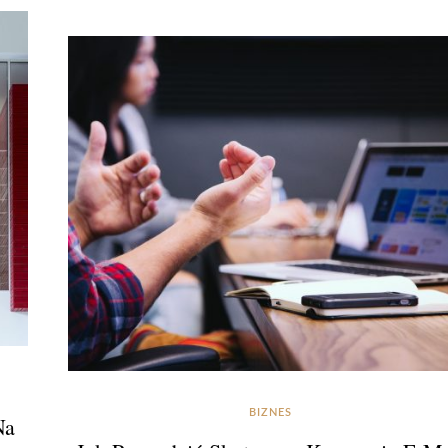
BIZNES
Na