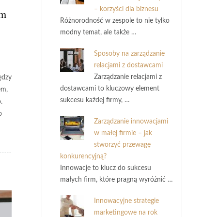
– korzyści dla biznesu
em
Różnorodność w zespole to nie tylko
modny temat, ale także …
Sposoby na zarządzanie
relacjami z dostawcami
Zarządzanie relacjami z
ędzy
dostawcami to kluczowy element
em,
sukcesu każdej firmy, …
.
o
Zarządzanie innowacjami
w małej firmie – jak
stworzyć przewagę
konkurencyjną?
Innowacje to klucz do sukcesu
małych firm, które pragną wyróżnić …
Innowacyjne strategie
marketingowe na rok