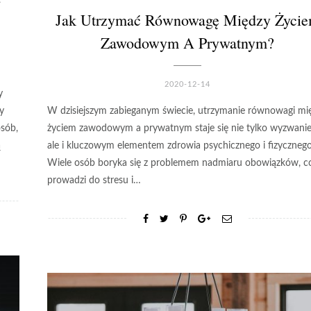
Jak Utrzymać Równowagę Między Życi
Zawodowym A Prywatnym?
2020-12-14
y
y
W dzisiejszym zabieganym świecie, utrzymanie równowagi mi
osób,
życiem zawodowym a prywatnym staje się nie tylko wyzwani
ą
ale i kluczowym elementem zdrowia psychicznego i fizycznego
Wiele osób boryka się z problemem nadmiaru obowiązków, c
prowadzi do stresu i…