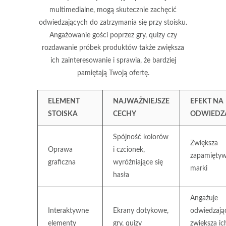
multimedialne, mogą skutecznie zachęcić
odwiedzających do zatrzymania się przy stoisku.
Angażowanie gości poprzez gry, quizy czy
rozdawanie próbek produktów także zwiększa
ich zainteresowanie i sprawia, że bardziej
pamiętają Twoją ofertę.
ELEMENT
NAJWAŻNIEJSZE
EFEKT NA
STOISKA
CECHY
ODWIEDZ
Spójność kolorów
Zwiększa
Oprawa
i czcionek,
zapamiętyw
graficzna
wyróżniające się
marki
hasła
Angażuje
Interaktywne
Ekrany dotykowe,
odwiedzają
elementy
gry, quizy
zwiększa ic