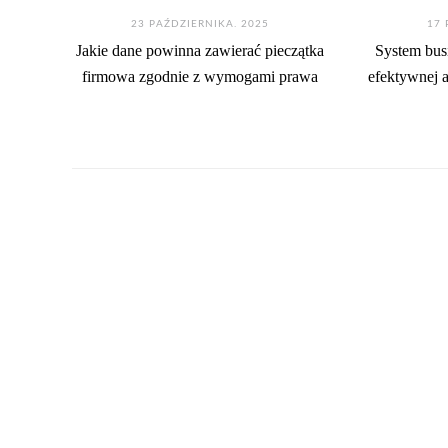
23 PAŹDZIERNIKA. 2025
17 
Jakie dane powinna zawierać pieczątka
System busi
firmowa zgodnie z wymogami prawa
efektywnej 