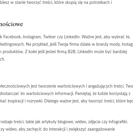
dziesz w stanie tworzyć treści, które skupią się na potrzebach i
znościowe
ak Facebook, Instagram, Twitter czy LinkedIn. Ważne jest, aby wybrać te,
rketingowych. Na przykład, jeśli Twoja firma działa w branży mody, Insta
produktów. Z kolei jeśli jesteś firmą B2B, LinkedIn może być bardziej
ch.
ecznościowych jest tworzenie wartościowych i angażujących treści. Two
dostarczać im wartościowych informacji. Pamiętaj, że ludzie korzystają z
ć inspiracji i rozrywki. Dlatego ważne jest, aby tworzyć treści, które bę
zaje treści, takie jak artykuły blogowe, wideo, zdjęcia czy infografiki.
czy wideo, aby zachęcić do interakcji i zwiększyć zaangażowanie