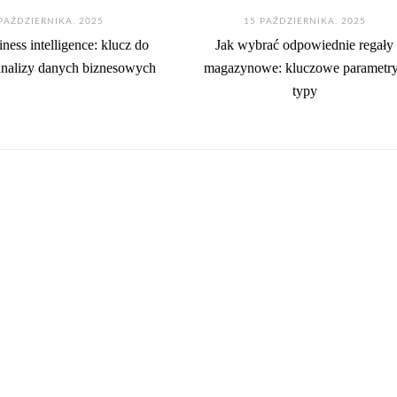
PAŹDZIERNIKA. 2025
15 PAŹDZIERNIKA. 2025
ness intelligence: klucz do
Jak wybrać odpowiednie regały
analizy danych biznesowych
magazynowe: kluczowe parametry
typy