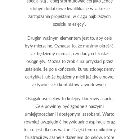
specjalistą”, lepiej sformułować cel jako „chcę
zdobyć dodatkowe kwalifikacje w zakresie
zarządzania projektami w ciągu najbliższych
sześciu miesięcy”.
Drugim ważnym elementem jest to, aby cele
były
mierzalne
. Oznacza to, że musimy określić,
jak będziemy oceniać, czy dany cel został
osiągnięty. Można to zrobić na przykład przez
ustalenie, że po ukończeniu kursu zdobędziemy
certyfikat lub że będziemy mieli już dwie nowe,
aktywne sieci kontaktów zawodowych.
Osiągalność celów to kolejny kluczowy aspekt.
Cele powinny być zgodne z naszymi
umiejętnościami i dostępnymi zasobami. Warto
również uwzględnić indywidualne aspiracje oraz
to, co jest dla nas ważne. Dzięki temu unikniemy
frustracji związanej z dążeniem do celów, które