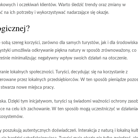
ynkowych i oczekiwań klientów. Warto śledzić trendy oraz zmiany w
 na ich potrzeby i wykorzystywać nadarzające się okazje.
ogicznej?
 sobą szereg korzyści, zarówno dla samych turystów, jak i dla środowiska
urystyki umożliwia odkrywanie
piękna natury
w sposób zrównoważony, co
ocześnie minimalizując negatywny wpływ swoich działań na otoczenie.
ranie lokalnych społeczności
. Turyści, decydując się na korzystanie z
oferowane przez lokalnych przedsiębiorców. W ten sposób pieniądze pozos
i stwarza nowe miejsca pracy.
ka. Dzięki tym inicjatywom, turyści są świadomi
ważności ochrony zaso
ące na celu ich zachowanie. W ten sposób mogą uczestniczyć w działania
ekosystemów.
rzy poszukują autentycznych doświadczeń.
Interakcja z naturą
i lokalną kul