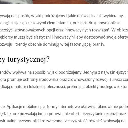
ywają na sposób, w jaki podróżujemy i jakie doświadczenia wybieramy.
ologii stają się kluczowymi elementami, które kształtują nowe oblicze
 przeżyć, zrównoważonych opcji oraz innowacyjnych rozwiązań. W oblicz
ębiorcy muszą być elastyczni i innowacyjni, aby dostosować swoje ofert
rozwoju i trendy obecnie dominują w tej fascynującej branży.
ży turystycznej?
 trendów wpływa na sposób, w jaki podróżujemy. Jednym z najważniejszyc
która promuje ochronę środowiska oraz zrównoważony rozwój. Turyści co
bają o naturę i lokalne społeczności, preferując obiekty noclegowe, któr
ce. Aplikacje mobilne i platformy internetowe ułatwiają planowanie podr
zędzi, które pozwalają im na porównanie ofert, przeczytanie recenzji oraz
wirtualne przewodniki i rozszerzona rzeczywistość również wpływają na