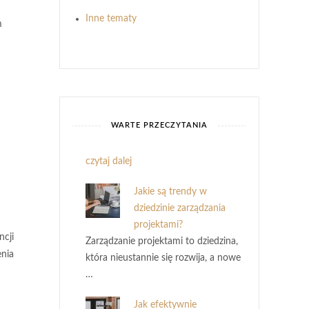
Inne tematy
m
WARTE PRZECZYTANIA
czytaj dalej
Jakie są trendy w
dziedzinie zarządzania
projektami?
ncji
Zarządzanie projektami to dziedzina,
enia
która nieustannie się rozwija, a nowe
…
Jak efektywnie