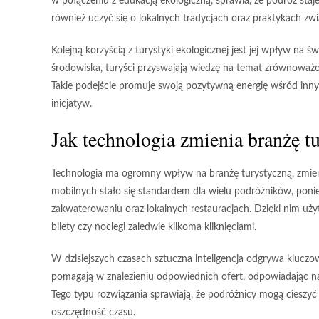
w połączeniu z edukacją ekologiczną, sprawia, że podróż staje 
również uczyć się o lokalnych tradycjach oraz praktykach zw
Kolejną korzyścią z turystyki ekologicznej jest jej wpływ n
środowiska
, turyści przyswajają wiedzę na temat zrównoważo
Takie podejście promuje swoją pozytywną energię wśród inny
inicjatyw.
Jak technologia zmienia branżę t
Technologia ma ogromny wpływ na branżę turystyczną, zmieniaj
mobilnych stało się standardem dla wielu podróżników, ponie
zakwaterowaniu oraz lokalnych restauracjach. Dzięki nim u
bilety czy noclegi zaledwie kilkoma kliknięciami.
W dzisiejszych czasach sztuczna inteligencja odgrywa kluczow
pomagają w znalezieniu odpowiednich ofert, odpowiadając na 
Tego typu rozwiązania sprawiają, że podróżnicy mogą cieszyć 
oszczędność czasu.