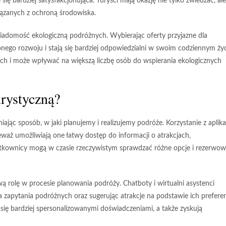
się bardziej satysfakcjonująca. Turyści mają okazję nie tylko zwiedzać, ale
iązanych z ochroną środowiska.
a świadomość ekologiczną podróżnych. Wybierając
oferty przyjazne dla
nego rozwoju i stają się bardziej odpowiedzialni w swoim codziennym życ
ch i może wpływać na większą liczbę osób do wspierania ekologicznych
urystyczną?
ąc sposób, w jaki planujemy i realizujemy podróże. Korzystanie z aplika
waż umożliwiają one łatwy dostęp do informacji o atrakcjach,
żytkownicy mogą w czasie rzeczywistym sprawdzać różne opcje i rezerwo
ą rolę w procesie planowania podróży. Chatboty i wirtualni asystenci
zapytania podróżnych oraz sugerując atrakcje na podstawie ich preferenc
się bardziej spersonalizowanymi doświadczeniami, a także zyskują