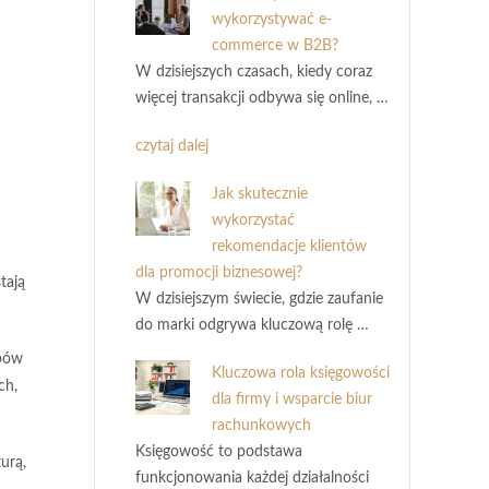
wykorzystywać e-
commerce w B2B?
W dzisiejszych czasach, kiedy coraz
więcej transakcji odbywa się online, …
czytaj dalej
Jak skutecznie
wykorzystać
rekomendacje klientów
dla promocji biznesowej?
tają
W dzisiejszym świecie, gdzie zaufanie
do marki odgrywa kluczową rolę …
bów
Kluczowa rola księgowości
ch,
dla firmy i wsparcie biur
rachunkowych
Księgowość to podstawa
turą,
funkcjonowania każdej działalności