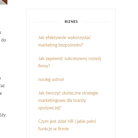
BIZNES
u
Jak efektywnie wykorzystać
y do
marketing bezpośredni?
Jak zapewnić sukcesywny rozwój
firmy?
h
nocleg ustroń
raz
Jak tworzyć skuteczne strategie
e
marketingowe dla branży
spożywczej?
óży
Czym jest dział HR i jakie pełni
funkcje w firmie