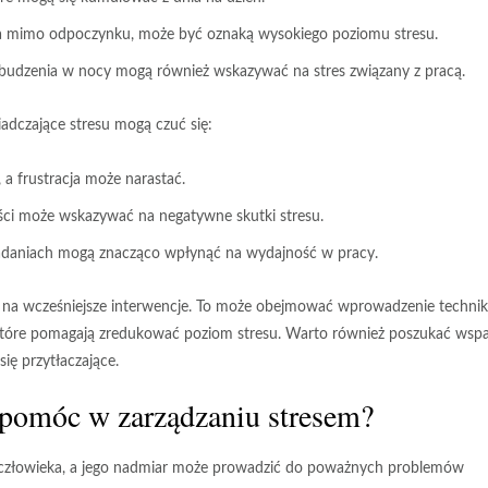
ika mimo odpoczynku, może być oznaką wysokiego poziomu stresu.
ybudzenia w nocy mogą również wskazywać na stres związany z pracą.
adczające stresu mogą czuć się:
 frustracja może narastać.
ści może wskazywać na negatywne skutki stresu.
zadaniach mogą znacząco wpłynąć na wydajność w pracy.
na wcześniejsze interwencje. To może obejmować wprowadzenie technik
które pomagają zredukować poziom stresu. Warto również poszukać wspa
ię przytłaczające.
ą pomóc w zarządzaniu stresem?
o człowieka, a jego nadmiar może prowadzić do poważnych problemów