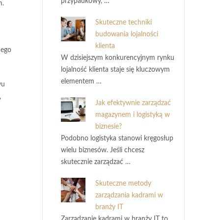
przypadkowy, …
m.
Skuteczne techniki
budowania lojalności
klienta
nego
W dzisiejszym konkurencyjnym rynku
lojalność klienta staje się kluczowym
elementem …
wu
,
Jak efektywnie zarządzać
magazynem i logistyką w
biznesie?
Podobno logistyka stanowi kręgosłup
wielu biznesów. Jeśli chcesz
skutecznie zarządzać …
Skuteczne metody
zarządzania kadrami w
branży IT
Zarządzanie kadrami w branży IT to