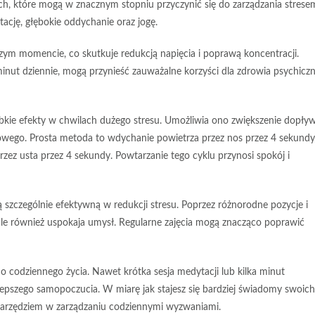
ych, które mogą w znacznym stopniu przyczynić się do zarządzania strese
cję, głębokie oddychanie oraz jogę.
jszym momencie, co skutkuje redukcją napięcia i poprawą koncentracji.
minut dziennie, mogą przynieść zauważalne korzyści dla zdrowia psychicz
zybkie efekty w chwilach dużego stresu. Umożliwia ono zwiększenie dopły
wego. Prosta metoda to wdychanie powietrza przez nos przez 4 sekundy
ez usta przez 4 sekundy. Powtarzanie tego cyklu przynosi spokój i
ą szczególnie efektywną w redukcji stresu. Poprzez różnorodne pozycje i
 ale również uspokaja umysł. Regularne zajęcia mogą znacząco poprawić
 codziennego życia. Nawet krótka sesja medytacji lub kilka minut
lepszego samopoczucia. W miarę jak stajesz się bardziej świadomy swoich
m narzędziem w zarządzaniu codziennymi wyzwaniami.