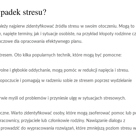
ypadek stresu?
ależy najpierw
zidentyfikować źródła stresu
w swoim otoczeniu. Mogą to
pięte terminy, jak i sytuacje osobiste, na przykład kłopoty rodzinne c
kluczowe dla opracowania efektywnego planu.
tresem. Oto kilka popularnych technik, które mogą być pomocne:
wolne i głębokie oddychanie, mogą pomóc w redukcji napięcia i stresu.
opoczucie i pomagają w radzeniu sobie ze stresem poprzez wydzielanie
ie myśli od problemów i przyniesie ulgę w sytuacjach stresowych.
eczne
. Warto zidentyfikować osoby, które mogą zaoferować pomoc lub p
cownicy, przyjaciele lub członkowie rodziny. Nawiązanie dialogu z
 prowadzić do wypracowania rozwiązań, które zmniejszą poziom stresu 