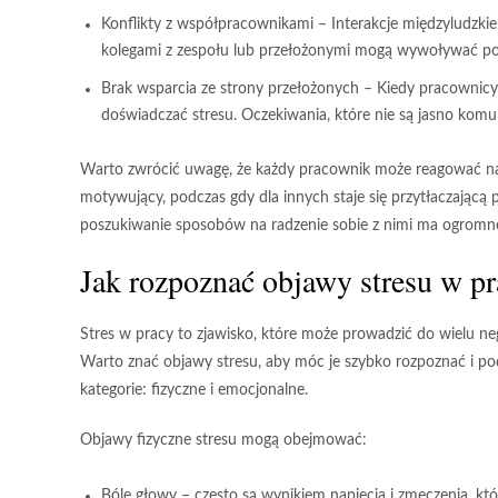
Konflikty z współpracownikami
– Interakcje międzyludzkie
kolegami z zespołu lub przełożonymi mogą wywoływać poc
Brak wsparcia ze strony przełożonych
– Kiedy pracownicy 
doświadczać stresu. Oczekiwania, które nie są jasno komun
Warto zwrócić uwagę, że każdy pracownik może reagować na 
motywujący, podczas gdy dla innych staje się przytłaczającą 
poszukiwanie sposobów na radzenie sobie z nimi ma ogromne
Jak rozpoznać objawy stresu w p
Stres w pracy to zjawisko, które może prowadzić do wielu n
Warto znać
objawy stresu
, aby móc je szybko rozpoznać i p
kategorie: fizyczne i emocjonalne.
Objawy fizyczne stresu mogą obejmować:
Bóle głowy
– często są wynikiem napięcia i zmęczenia, kt