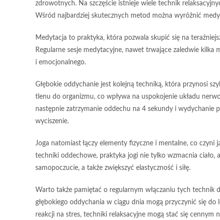
zdrowotnych. Na szczęście istnieje wiele technik relaksacyjn
Wśród najbardziej skutecznych metod można wyróżnić medyta
Medytacja
to praktyka, która pozwala skupić się na teraźnie
Regularne sesje medytacyjne, nawet trwające zaledwie kilka 
i emocjonalnego.
Głębokie oddychanie
jest kolejną techniką, która przynosi s
tlenu do organizmu, co wpływa na uspokojenie układu nerwo
następnie zatrzymanie oddechu na 4 sekundy i wydychanie prz
wyciszenie.
Joga
natomiast łączy elementy fizyczne i mentalne, co czyni j
techniki oddechowe, praktyka jogi nie tylko wzmacnia ciało,
samopoczucie, a także zwiększyć elastyczność i siłę.
Warto także pamiętać o regularnym włączaniu tych technik do
głębokiego oddychania w ciągu dnia mogą przyczynić się do 
reakcji na stres, techniki relaksacyjne mogą stać się cenny