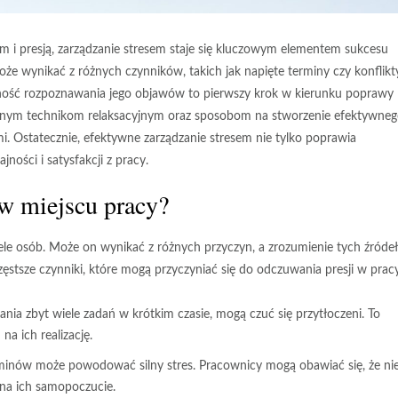
iem i presją, zarządzanie stresem staje się kluczowym elementem sukcesu
że wynikać z różnych czynników, takich jak napięte terminy czy konflikt
ętność rozpoznawania jego objawów to pierwszy krok w kierunku poprawy
cznym technikom relaksacyjnym oraz sposobom na stworzenie efektywne
i. Ostatecznie, efektywne zarządzanie stresem nie tylko poprawia
ności i satysfakcji z pracy.
u w miejscu pracy?
iele osób. Może on wynikać z różnych przyczyn, a zrozumienie tych źródeł
ęstsze czynniki, które mogą przyczyniać się do odczuwania presji w prac
ia zbyt wiele zadań w krótkim czasie, mogą czuć się przytłoczeni. To
na ich realizację.
minów może powodować silny stres. Pracownicy mogą obawiać się, że ni
 na ich samopoczucie.