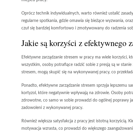
miejscu pracy.
Oprócz technik indywidualnych, warto również
ustalić zasad
regularne spotkania, gdzie omawia się bieżące wyzwania, ora
czuł się bardziej komfortowo i zmotywowany do radzenia sob
Jakie są korzyści z efektywnego 
Efektywne zarządzanie stresem w pracy ma wiele korzyści, k
wszystkim, osoby potrafiące radzić sobie z presją są w stani
stresem, mogą skupić się na wykonywanej pracy, co przekłada 
Ponadto, efektywne zarządzanie stresem sprzyja
lepszemu s
kortyzol, które negatywnie wpływają na zdrowie. Osoby potr
zdrowotne, co samo w sobie prowadzi do ogólnej poprawy jako
zadowoleni z wykonywanej pracy.
Również
większa satysfakcja z pracy
jest istotną korzyścią. K
motywacja wzrasta, co prowadzi do większego zaangażowani