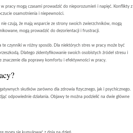
 w pracy mogą czasami prowadzić do nieporozumień i napięć. Konflikty z
zucie osamotnienia i niepewności.
nie czują, że mają wsparcie ze strony swoich zwierzchników, mogą
ikowane, mogą prowadzić do dezorientacji i frustracji.
te czynniki w różny sposób. Dla niektórych stres w pracy może być
przeszkodą. Dlatego zidentyfikowanie swoich osobistych źródeł stresu i
 znaczenie dla poprawy komfortu i efektywności w pracy.
racy?
egatywnych skutków zarówno dla zdrowia fizycznego, jak i psychicznego.
odjąć odpowiednie działania. Objawy te można podzielić na dwie główne
óre mogą się kumulować z dnia na dzień.