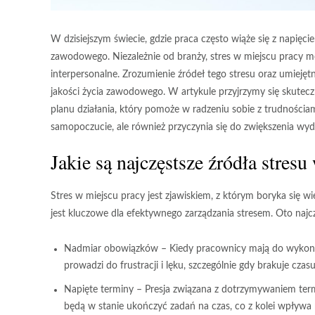
W dzisiejszym świecie, gdzie praca często wiąże się z napięc
zawodowego. Niezależnie od branży, stres w miejscu pracy mo
interpersonalne. Zrozumienie źródeł tego stresu oraz umiej
jakości życia zawodowego. W artykule przyjrzymy się skute
planu działania, który pomoże w radzeniu sobie z trudnościam
samopoczucie, ale również przyczynia się do zwiększenia wydaj
Jakie są najczęstsze źródła stres
Stres w miejscu pracy jest zjawiskiem, z którym boryka się w
jest kluczowe dla efektywnego zarządzania stresem. Oto najcz
Nadmiar obowiązków
– Kiedy pracownicy mają do wykonan
prowadzi do frustracji i lęku, szczególnie gdy brakuje czasu 
Napięte terminy
– Presja związana z dotrzymywaniem ter
będą w stanie ukończyć zadań na czas, co z kolei wpływa