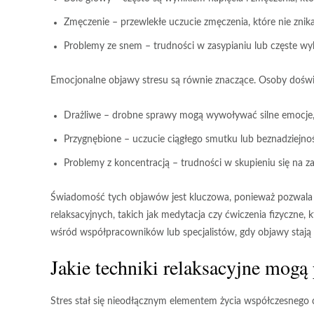
Zmęczenie
– przewlekłe uczucie zmęczenia, które nie zn
Problemy ze snem
– trudności w zasypianiu lub częste w
Emocjonalne objawy stresu są równie znaczące. Osoby doświ
Drażliwe
– drobne sprawy mogą wywoływać silne emocje, a
Przygnębione
– uczucie ciągłego smutku lub beznadziejno
Problemy z koncentracją
– trudności w skupieniu się na 
Świadomość tych objawów jest kluczowa, ponieważ pozwala 
relaksacyjnych, takich jak
medytacja
czy
ćwiczenia fizyczne
, 
wśród współpracowników lub specjalistów, gdy objawy stają s
Jakie techniki relaksacyjne mog
Stres stał się nieodłącznym elementem życia współczesneg