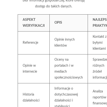
biur informacji gospodarczej, które oferują
dostęp do takich danych.
ASPEKT
NAJLEPS
OPIS
WERYFIKACJI
PRAKTY
Kontakt z
Opinie innych
Referencje
byłymi
klientów
klientami
Oceny na
Sprawdze
Opinie w
portalach i w
różnych
internecie
mediach
źródeł
społecznościowych
informacj
Informacje o
Analiza
Historia
dotychczasowej
raportów
działalności
działalności i
finansow
stabilności